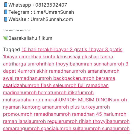
Whatsapp : 08123592407
Telegram : t.me/UmrahSunah
Website : UmrahSunnah.com
Baarakallahu fiikum
Tagged
10 hari terakhir
bayar 2 gratis 1
bayar 3 gratis
1
biaya umroh
haji kuota khusus
haji plus
haji tanpa
antri
harga umroh
rihlah thoyyibah
umrah sunnah
umroh 3
dapat 4
umroh akhir ramadhan
umroh amanah
umroh
awal ramadhan
umroh backpacker
umroh bersama
asatidzah
umroh flash sale
umroh full ramadhan
madinah
umroh hemat
umroh itikaf
umroh
muhasabah
umroh murah
UMROH MUSIM DINGIN
umroh
nyaman kantong aman
umroh plus turkey
umroh
promo
umroh ramadhan
umroh ramadhan 45 hari
umroh
ramah lansia
umroh reguler
umroh rihlah thoyyibah
umroh
semarang
umroh special
umroh sultan
umroh sunah
umroh