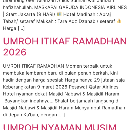
dibimbing oleh Asatizah Ahlus Sunnah wal Jamaah
hafizhahullah. MASKAPAI GARUDA INDONESIA AIRLINES
| Start Jakarta (9 HARI)
Hotel Madinah : Abraj
Tabah/ setaraf Makkah : Tara Adz Dzahabi/ setaraf
Harga […]
UMROH ITIKAF RAMADHAN
2026
UMROH ITIKAF RAMADHAN Momen terbaik untuk
membuka lembaran baru di bulan penuh berkah, kini
hadir dengan harga spesial: Harga hanya 29 jutaan saja
Keberangkatan 9 maret 2026 Pesawat Qatar Airlines
Hotel nyaman dekat Masjid Nabawi & Masjidil Haram
Bayangkan indahnya… Shalat berjamaah langsung di
Masjid Nabawi & Masjidil Haram Menyambut Ramadhan
di depan Ka’bah, dengan […]
UMROH NYAMAN MUSIM