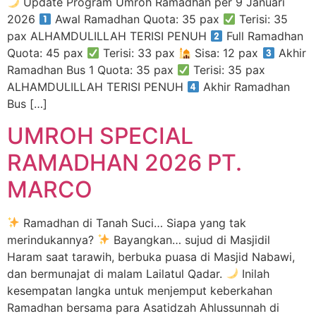
Update Program Umroh Ramadhan per 9 Januari
2026
Awal Ramadhan Quota: 35 pax
Terisi: 35
pax ALHAMDULILLAH TERISI PENUH
Full Ramadhan
Quota: 45 pax
Terisi: 33 pax
Sisa: 12 pax
Akhir
Ramadhan Bus 1 Quota: 35 pax
Terisi: 35 pax
ALHAMDULILLAH TERISI PENUH
Akhir Ramadhan
Bus […]
UMROH SPECIAL
RAMADHAN 2026 PT.
MARCO
Ramadhan di Tanah Suci… Siapa yang tak
merindukannya?
Bayangkan… sujud di Masjidil
Haram saat tarawih, berbuka puasa di Masjid Nabawi,
dan bermunajat di malam Lailatul Qadar.
Inilah
kesempatan langka untuk menjemput keberkahan
Ramadhan bersama para Asatidzah Ahlussunnah di