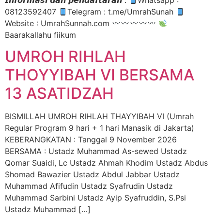
𝙄𝙣𝙛𝙤𝙧𝙢𝙖𝙨𝙞 𝙙𝙖𝙣 𝙥𝙚𝙣𝙙𝙖𝙛𝙩𝙖𝙧𝙖𝙣 :
Whatsapp :
08123592407
Telegram : t.me/UmrahSunah
Website : UmrahSunnah.com
Baarakallahu fiikum
UMROH RIHLAH
THOYYIBAH VI BERSAMA
13 ASATIDZAH
BISMILLAH UMROH RIHLAH THAYYIBAH VI (Umrah
Regular Program 9 hari + 1 hari Manasik di Jakarta)
KEBERANGKATAN : Tanggal 9 November 2026
BERSAMA : Ustadz Muhammad As-sewed Ustadz
Qomar Suaidi, Lc Ustadz Ahmah Khodim Ustadz Abdus
Shomad Bawazier Ustadz Abdul Jabbar Ustadz
Muhammad Afifudin Ustadz Syafrudin Ustadz
Muhammad Sarbini Ustadz Ayip Syafruddin, S.Psi
Ustadz Muhammad […]