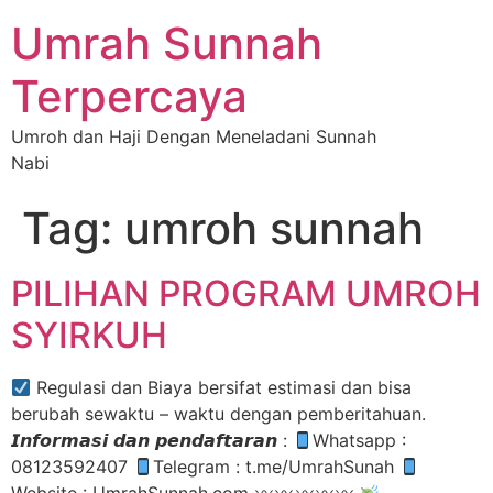
Umrah Sunnah
Terpercaya
Umroh dan Haji Dengan Meneladani Sunnah
Nabi
Tag:
umroh sunnah
PILIHAN PROGRAM UMROH
SYIRKUH
Regulasi dan Biaya bersifat estimasi dan bisa
berubah sewaktu – waktu dengan pemberitahuan.
𝙄𝙣𝙛𝙤𝙧𝙢𝙖𝙨𝙞 𝙙𝙖𝙣 𝙥𝙚𝙣𝙙𝙖𝙛𝙩𝙖𝙧𝙖𝙣 :
Whatsapp :
08123592407
Telegram : t.me/UmrahSunah