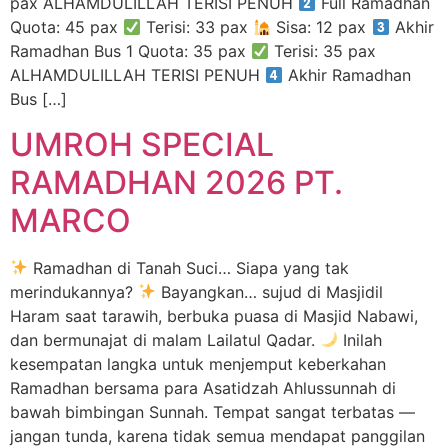
pax ALHAMDULILLAH TERISI PENUH
Full Ramadhan
Quota: 45 pax
Terisi: 33 pax
Sisa: 12 pax
Akhir
Ramadhan Bus 1 Quota: 35 pax
Terisi: 35 pax
ALHAMDULILLAH TERISI PENUH
Akhir Ramadhan
Bus […]
UMROH SPECIAL
RAMADHAN 2026 PT.
MARCO
Ramadhan di Tanah Suci… Siapa yang tak
merindukannya?
Bayangkan… sujud di Masjidil
Haram saat tarawih, berbuka puasa di Masjid Nabawi,
dan bermunajat di malam Lailatul Qadar.
Inilah
kesempatan langka untuk menjemput keberkahan
Ramadhan bersama para Asatidzah Ahlussunnah di
bawah bimbingan Sunnah. Tempat sangat terbatas —
jangan tunda, karena tidak semua mendapat panggilan