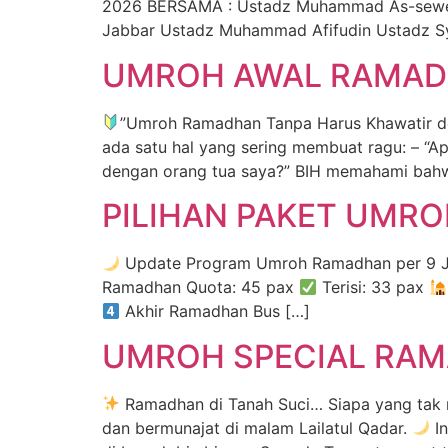
2026 BERSAMA : Ustadz Muhammad As-sewed
Jabbar Ustadz Muhammad Afifudin Ustadz Sy
UMROH AWAL RAMADH
”Umroh Ramadhan Tanpa Harus Khawatir de
ada satu hal yang sering membuat ragu: – “Ap
dengan orang tua saya?” BIH memahami bahw
PILIHAN PAKET UMR
Update Program Umroh Ramadhan per 9 
Ramadhan Quota: 45 pax
Terisi: 33 pax
Akhir Ramadhan Bus […]
UMROH SPECIAL RAM
Ramadhan di Tanah Suci… Siapa yang tak
dan bermunajat di malam Lailatul Qadar.
In