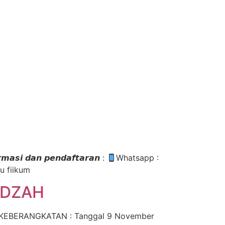
𝙙𝙖𝙣 𝙥𝙚𝙣𝙙𝙖𝙛𝙩𝙖𝙧𝙖𝙣 :
Whatsapp :
u fiikum
IDZAH
) KEBERANGKATAN : Tanggal 9 November