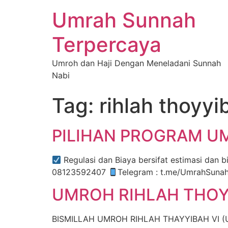
Umrah Sunnah
Terpercaya
Umroh dan Haji Dengan Meneladani Sunnah
Nabi
Tag:
rihlah thoyyi
PILIHAN PROGRAM U
Regulasi dan Biaya bersifat estimasi dan bisa b
08123592407
Telegram : t.me/UmrahSuna
UMROH RIHLAH THOYY
BISMILLAH UMROH RIHLAH THAYYIBAH VI (Umr