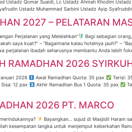
 Ustadz Qomar Suaidi, Lc Ustadz Ahmah Khodim Ustadz
afrudin Ustadz Muhammad Sarbini Ustadz Ayip Syafruddi
AN 2027 – PELATARAN MAS
ngan Perjalanan yang Melelahkan”
Bagi sebagian orang,
akah saya kuat?” – “Bagaimana kalau hotelnya jauh?” – “Ba
a perjalanan ibadah seharusnya membantu Anda lebih fok
OH RAMADHAN 2026 SYIRKU
Januari 2026
Awal Ramadhan Quota: 35 pax
Terisi:
Sisa: 12 pax
Akhir Ramadhan Bus 1 Quota: 35 pax
Te
ADHAN 2026 PT. MARCO
 merindukannya?
Bayangkan… sujud di Masjidil Haram sa
ilah kesempatan langka untuk menjemput keberkahan Ram