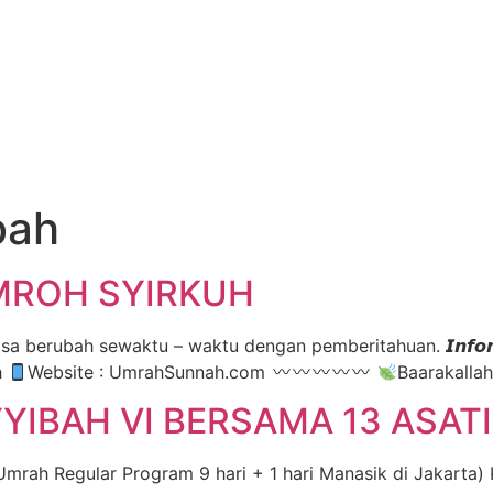
bah
MROH SYIRKUH
erubah sewaktu – waktu dengan pemberitahuan. 𝙄𝙣𝙛𝙤𝙧𝙢𝙖𝙨𝙞 
h
Website : UmrahSunnah.com
Baarakallah
IBAH VI BERSAMA 13 ASAT
ah Regular Program 9 hari + 1 hari Manasik di Jakarta