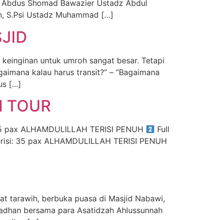
 Abdus Shomad Bawazier Ustadz Abdul
n, S.Psi Ustadz Muhammad […]
JID
 keinginan untuk umroh sangat besar. Tetapi
gaimana kalau harus transit?” – “Bagaimana
us […]
H TOUR
 35 pax ALHAMDULILLAH TERISI PENUH
Full
risi: 35 pax ALHAMDULILLAH TERISI PENUH
at tarawih, berbuka puasa di Masjid Nabawi,
adhan bersama para Asatidzah Ahlussunnah