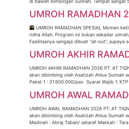
di bawah bimbingan Sunnah. Tempat sangat t
UMROH RAMADHAN 2
UMROH RAMADHAN SPESIAL Momen ketika iba
ridha Allah. Program ini bukan sekadar umra
Fasilitasnya sengaja dibuat “all-out”, supaya 
UMROH AKHIR RAMADH
UMROH AKHIR RAMADHAN 2026 PT. AT TIQNU 
akan dibimbing oleh Asatizah Ahlus Sunnah
Paket 1 : 37.600.000/pax Syarat Wajib 1. KTP 
UMROH AWAL RAMADH
UMROH AWAL RAMADHAN 2026 PT. AT TIQNU I
akan dibimbing oleh Asatizah Ahlus Sunnah 
Madinah : Abraj Tabah/ setaraf Makkah : Tar