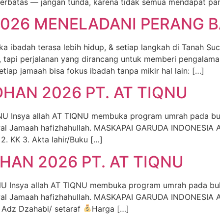
erbatas — jangan tunda, karena tidak semua mendapat pan
026 MENELADANI PERANG 
dah terasa lebih hidup, & setiap langkah di Tanah Suci
h, tapi perjalanan yang dirancang untuk memberi pengalam
setiap jamaah bisa fokus ibadah tanpa mikir hal lain: […]
AN 2026 PT. AT TIQNU
Insya allah AT TIQNU membuka program umrah pada bul
 wal Jamaah hafizhahullah. MASKAPAI GARUDA INDONESIA AI
2. KK 3. Akta lahir/Buku […]
AN 2026 PT. AT TIQNU
nsya allah AT TIQNU membuka program umrah pada bula
wal Jamaah hafizhahullah. MASKAPAI GARUDA INDONESIA AI
a Adz Dzahabi/ setaraf
Harga […]