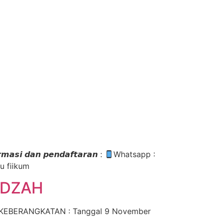
𝙙𝙖𝙣 𝙥𝙚𝙣𝙙𝙖𝙛𝙩𝙖𝙧𝙖𝙣 :
Whatsapp :
u fiikum
IDZAH
) KEBERANGKATAN : Tanggal 9 November