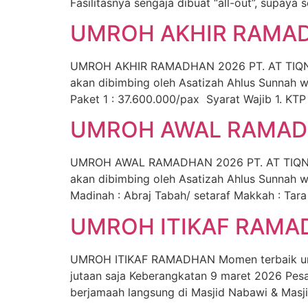
Fasilitasnya sengaja dibuat “all-out”, supaya 
UMROH AKHIR RAMADH
UMROH AKHIR RAMADHAN 2026 PT. AT TIQNU 
akan dibimbing oleh Asatizah Ahlus Sunnah
Paket 1 : 37.600.000/pax Syarat Wajib 1. KTP 
UMROH AWAL RAMADH
UMROH AWAL RAMADHAN 2026 PT. AT TIQNU I
akan dibimbing oleh Asatizah Ahlus Sunnah 
Madinah : Abraj Tabah/ setaraf Makkah : Tar
UMROH ITIKAF RAMA
UMROH ITIKAF RAMADHAN Momen terbaik untuk
jutaan saja Keberangkatan 9 maret 2026 Pes
berjamaah langsung di Masjid Nabawi & Mas