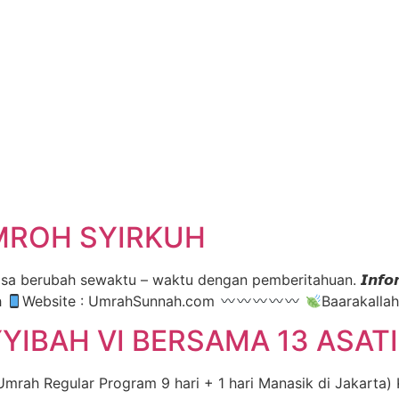
MROH SYIRKUH
erubah sewaktu – waktu dengan pemberitahuan. 𝙄𝙣𝙛𝙤𝙧𝙢𝙖𝙨𝙞 
h
Website : UmrahSunnah.com
Baarakallah
IBAH VI BERSAMA 13 ASAT
ah Regular Program 9 hari + 1 hari Manasik di Jakarta