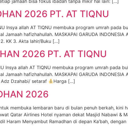
setiap jamaah bisa fokus ibadah tanpa mikir hal lain: […]
AN 2026 PT. AT TIQNU
Insya allah AT TIQNU membuka program umrah pada bul
 wal Jamaah hafizhahullah. MASKAPAI GARUDA INDONESIA AI
2. KK 3. Akta lahir/Buku […]
AN 2026 PT. AT TIQNU
nsya allah AT TIQNU membuka program umrah pada bula
wal Jamaah hafizhahullah. MASKAPAI GARUDA INDONESIA AI
a Adz Dzahabi/ setaraf
Harga […]
DHAN 2026
 membuka lembaran baru di bulan penuh berkah, kini had
awat Qatar Airlines Hotel nyaman dekat Masjid Nabawi & 
jidil Haram Menyambut Ramadhan di depan Ka’bah, dengan 