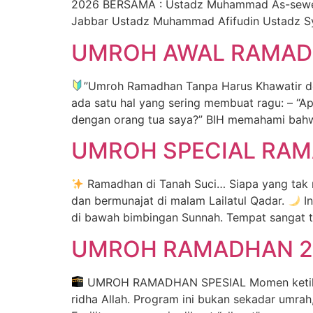
2026 BERSAMA : Ustadz Muhammad As-sewed
Jabbar Ustadz Muhammad Afifudin Ustadz Sy
UMROH AWAL RAMADH
”Umroh Ramadhan Tanpa Harus Khawatir de
ada satu hal yang sering membuat ragu: – “Ap
dengan orang tua saya?” BIH memahami bahw
UMROH SPECIAL RAM
Ramadhan di Tanah Suci… Siapa yang tak
dan bermunajat di malam Lailatul Qadar.
In
di bawah bimbingan Sunnah. Tempat sangat t
UMROH RAMADHAN 2
UMROH RAMADHAN SPESIAL Momen ketika iba
ridha Allah. Program ini bukan sekadar umra