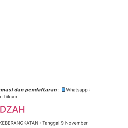
𝙙𝙖𝙣 𝙥𝙚𝙣𝙙𝙖𝙛𝙩𝙖𝙧𝙖𝙣 :
Whatsapp :
u fiikum
IDZAH
) KEBERANGKATAN : Tanggal 9 November