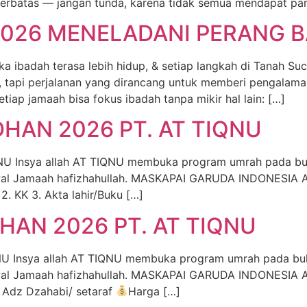
erbatas — jangan tunda, karena tidak semua mendapat pan
026 MENELADANI PERANG 
dah terasa lebih hidup, & setiap langkah di Tanah Suci
h, tapi perjalanan yang dirancang untuk memberi pengalam
setiap jamaah bisa fokus ibadah tanpa mikir hal lain: […]
AN 2026 PT. AT TIQNU
Insya allah AT TIQNU membuka program umrah pada bul
 wal Jamaah hafizhahullah. MASKAPAI GARUDA INDONESIA AI
2. KK 3. Akta lahir/Buku […]
AN 2026 PT. AT TIQNU
nsya allah AT TIQNU membuka program umrah pada bula
wal Jamaah hafizhahullah. MASKAPAI GARUDA INDONESIA AI
a Adz Dzahabi/ setaraf
Harga […]