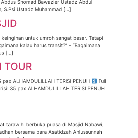
 Abdus Shomad Bawazier Ustadz Abdul
n, S.Psi Ustadz Muhammad […]
JID
 keinginan untuk umroh sangat besar. Tetapi
gaimana kalau harus transit?” – “Bagaimana
us […]
H TOUR
 35 pax ALHAMDULILLAH TERISI PENUH
Full
risi: 35 pax ALHAMDULILLAH TERISI PENUH
at tarawih, berbuka puasa di Masjid Nabawi,
adhan bersama para Asatidzah Ahlussunnah