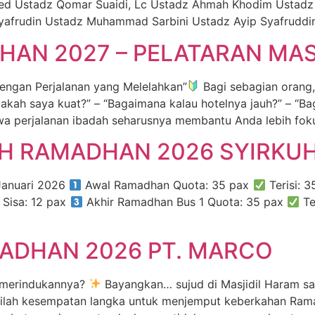
 Ustadz Qomar Suaidi, Lc Ustadz Ahmah Khodim Ustadz
afrudin Ustadz Muhammad Sarbini Ustadz Ayip Syafruddi
AN 2027 – PELATARAN MAS
ngan Perjalanan yang Melelahkan”
Bagi sebagian orang,
akah saya kuat?” – “Bagaimana kalau hotelnya jauh?” – “Ba
a perjalanan ibadah seharusnya membantu Anda lebih fok
OH RAMADHAN 2026 SYIRKU
Januari 2026
Awal Ramadhan Quota: 35 pax
Terisi:
Sisa: 12 pax
Akhir Ramadhan Bus 1 Quota: 35 pax
Te
ADHAN 2026 PT. MARCO
 merindukannya?
Bayangkan… sujud di Masjidil Haram sa
ilah kesempatan langka untuk menjemput keberkahan Ram