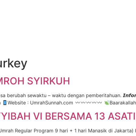
urkey
MROH SYIRKUH
erubah sewaktu – waktu dengan pemberitahuan. 𝙄𝙣𝙛𝙤𝙧𝙢𝙖𝙨𝙞 
h
Website : UmrahSunnah.com
Baarakallah
IBAH VI BERSAMA 13 ASAT
ah Regular Program 9 hari + 1 hari Manasik di Jakarta