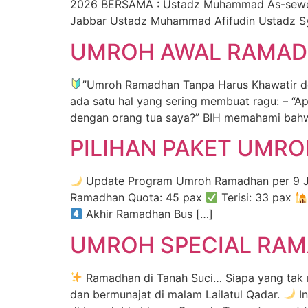
2026 BERSAMA : Ustadz Muhammad As-sewed
Jabbar Ustadz Muhammad Afifudin Ustadz Sy
UMROH AWAL RAMADH
”Umroh Ramadhan Tanpa Harus Khawatir de
ada satu hal yang sering membuat ragu: – “Ap
dengan orang tua saya?” BIH memahami bahw
PILIHAN PAKET UMR
Update Program Umroh Ramadhan per 9 
Ramadhan Quota: 45 pax
Terisi: 33 pax
Akhir Ramadhan Bus […]
UMROH SPECIAL RAM
Ramadhan di Tanah Suci… Siapa yang tak
dan bermunajat di malam Lailatul Qadar.
In