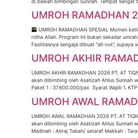
di bawah bimbingan Sunnah. Tempat sangat t
UMROH RAMADHAN 2
UMROH RAMADHAN SPESIAL Momen ketika iba
ridha Allah. Program ini bukan sekadar umra
Fasilitasnya sengaja dibuat “all-out”, supaya 
UMROH AKHIR RAMADH
UMROH AKHIR RAMADHAN 2026 PT. AT TIQNU 
akan dibimbing oleh Asatizah Ahlus Sunnah
Paket 1 : 37.600.000/pax Syarat Wajib 1. KTP 
UMROH AWAL RAMADH
UMROH AWAL RAMADHAN 2026 PT. AT TIQNU I
akan dibimbing oleh Asatizah Ahlus Sunnah 
Madinah : Abraj Tabah/ setaraf Makkah : Tar