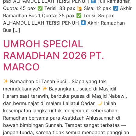
pax ALHAMDULILLAH TERISI PENUH
Full Ramadhan
Quota: 45 pax
Terisi: 33 pax
Sisa: 12 pax
Akhir
Ramadhan Bus 1 Quota: 35 pax
Terisi: 35 pax
ALHAMDULILLAH TERISI PENUH
Akhir Ramadhan
Bus […]
UMROH SPECIAL
RAMADHAN 2026 PT.
MARCO
Ramadhan di Tanah Suci… Siapa yang tak
merindukannya?
Bayangkan… sujud di Masjidil
Haram saat tarawih, berbuka puasa di Masjid Nabawi,
dan bermunajat di malam Lailatul Qadar.
Inilah
kesempatan langka untuk menjemput keberkahan
Ramadhan bersama para Asatidzah Ahlussunnah di
bawah bimbingan Sunnah. Tempat sangat terbatas —
jangan tunda, karena tidak semua mendapat panggilan