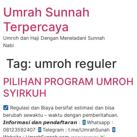
Umrah Sunnah
Terpercaya
Umroh dan Haji Dengan Meneladani Sunnah
Nabi
Tag:
umroh reguler
PILIHAN PROGRAM UMROH
SYIRKUH
Regulasi dan Biaya bersifat estimasi dan bisa
berubah sewaktu – waktu dengan pemberitahuan.
𝙄𝙣𝙛𝙤𝙧𝙢𝙖𝙨𝙞 𝙙𝙖𝙣 𝙥𝙚𝙣𝙙𝙖𝙛𝙩𝙖𝙧𝙖𝙣 :
Whatsapp :
08123592407
Telegram : t.me/UmrahSunah