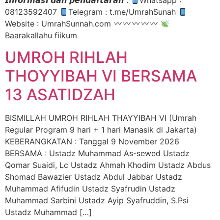
𝙄𝙣𝙛𝙤𝙧𝙢𝙖𝙨𝙞 𝙙𝙖𝙣 𝙥𝙚𝙣𝙙𝙖𝙛𝙩𝙖𝙧𝙖𝙣 :
Whatsapp :
08123592407
Telegram : t.me/UmrahSunah
Website : UmrahSunnah.com
Baarakallahu fiikum
UMROH RIHLAH
THOYYIBAH VI BERSAMA
13 ASATIDZAH
BISMILLAH UMROH RIHLAH THAYYIBAH VI (Umrah
Regular Program 9 hari + 1 hari Manasik di Jakarta)
KEBERANGKATAN : Tanggal 9 November 2026
BERSAMA : Ustadz Muhammad As-sewed Ustadz
Qomar Suaidi, Lc Ustadz Ahmah Khodim Ustadz Abdus
Shomad Bawazier Ustadz Abdul Jabbar Ustadz
Muhammad Afifudin Ustadz Syafrudin Ustadz
Muhammad Sarbini Ustadz Ayip Syafruddin, S.Psi
Ustadz Muhammad […]