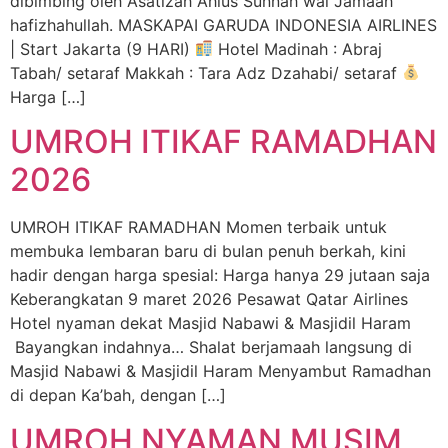
dibimbing oleh Asatizah Ahlus Sunnah wal Jamaah
hafizhahullah. MASKAPAI GARUDA INDONESIA AIRLINES
| Start Jakarta (9 HARI)
Hotel Madinah : Abraj
Tabah/ setaraf Makkah : Tara Adz Dzahabi/ setaraf
Harga […]
UMROH ITIKAF RAMADHAN
2026
UMROH ITIKAF RAMADHAN Momen terbaik untuk
membuka lembaran baru di bulan penuh berkah, kini
hadir dengan harga spesial: Harga hanya 29 jutaan saja
Keberangkatan 9 maret 2026 Pesawat Qatar Airlines
Hotel nyaman dekat Masjid Nabawi & Masjidil Haram
Bayangkan indahnya… Shalat berjamaah langsung di
Masjid Nabawi & Masjidil Haram Menyambut Ramadhan
di depan Ka’bah, dengan […]
UMROH NYAMAN MUSIM