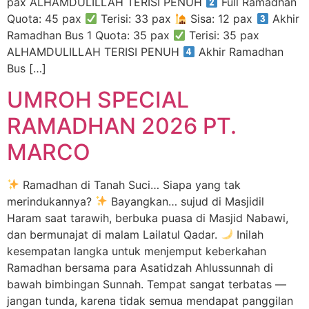
pax ALHAMDULILLAH TERISI PENUH
Full Ramadhan
Quota: 45 pax
Terisi: 33 pax
Sisa: 12 pax
Akhir
Ramadhan Bus 1 Quota: 35 pax
Terisi: 35 pax
ALHAMDULILLAH TERISI PENUH
Akhir Ramadhan
Bus […]
UMROH SPECIAL
RAMADHAN 2026 PT.
MARCO
Ramadhan di Tanah Suci… Siapa yang tak
merindukannya?
Bayangkan… sujud di Masjidil
Haram saat tarawih, berbuka puasa di Masjid Nabawi,
dan bermunajat di malam Lailatul Qadar.
Inilah
kesempatan langka untuk menjemput keberkahan
Ramadhan bersama para Asatidzah Ahlussunnah di
bawah bimbingan Sunnah. Tempat sangat terbatas —
jangan tunda, karena tidak semua mendapat panggilan