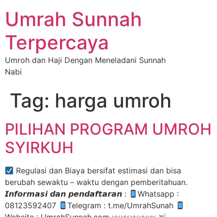
Umrah Sunnah
Terpercaya
Umroh dan Haji Dengan Meneladani Sunnah
Nabi
Tag:
harga umroh
PILIHAN PROGRAM UMROH
SYIRKUH
Regulasi dan Biaya bersifat estimasi dan bisa
berubah sewaktu – waktu dengan pemberitahuan.
𝙄𝙣𝙛𝙤𝙧𝙢𝙖𝙨𝙞 𝙙𝙖𝙣 𝙥𝙚𝙣𝙙𝙖𝙛𝙩𝙖𝙧𝙖𝙣 :
Whatsapp :
08123592407
Telegram : t.me/UmrahSunah