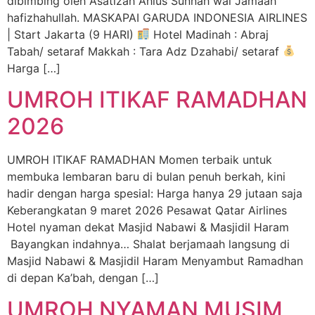
dibimbing oleh Asatizah Ahlus Sunnah wal Jamaah
hafizhahullah. MASKAPAI GARUDA INDONESIA AIRLINES
| Start Jakarta (9 HARI)
Hotel Madinah : Abraj
Tabah/ setaraf Makkah : Tara Adz Dzahabi/ setaraf
Harga […]
UMROH ITIKAF RAMADHAN
2026
UMROH ITIKAF RAMADHAN Momen terbaik untuk
membuka lembaran baru di bulan penuh berkah, kini
hadir dengan harga spesial: Harga hanya 29 jutaan saja
Keberangkatan 9 maret 2026 Pesawat Qatar Airlines
Hotel nyaman dekat Masjid Nabawi & Masjidil Haram
Bayangkan indahnya… Shalat berjamaah langsung di
Masjid Nabawi & Masjidil Haram Menyambut Ramadhan
di depan Ka’bah, dengan […]
UMROH NYAMAN MUSIM