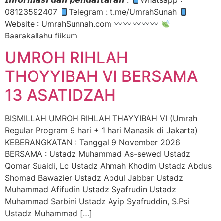
𝙄𝙣𝙛𝙤𝙧𝙢𝙖𝙨𝙞 𝙙𝙖𝙣 𝙥𝙚𝙣𝙙𝙖𝙛𝙩𝙖𝙧𝙖𝙣 :
Whatsapp :
08123592407
Telegram : t.me/UmrahSunah
Website : UmrahSunnah.com
Baarakallahu fiikum
UMROH RIHLAH
THOYYIBAH VI BERSAMA
13 ASATIDZAH
BISMILLAH UMROH RIHLAH THAYYIBAH VI (Umrah
Regular Program 9 hari + 1 hari Manasik di Jakarta)
KEBERANGKATAN : Tanggal 9 November 2026
BERSAMA : Ustadz Muhammad As-sewed Ustadz
Qomar Suaidi, Lc Ustadz Ahmah Khodim Ustadz Abdus
Shomad Bawazier Ustadz Abdul Jabbar Ustadz
Muhammad Afifudin Ustadz Syafrudin Ustadz
Muhammad Sarbini Ustadz Ayip Syafruddin, S.Psi
Ustadz Muhammad […]