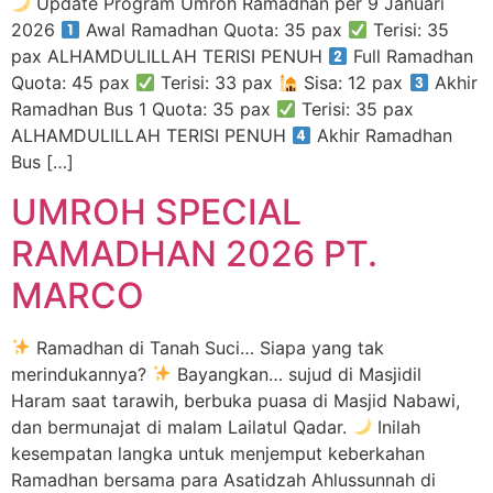
Update Program Umroh Ramadhan per 9 Januari
2026
Awal Ramadhan Quota: 35 pax
Terisi: 35
pax ALHAMDULILLAH TERISI PENUH
Full Ramadhan
Quota: 45 pax
Terisi: 33 pax
Sisa: 12 pax
Akhir
Ramadhan Bus 1 Quota: 35 pax
Terisi: 35 pax
ALHAMDULILLAH TERISI PENUH
Akhir Ramadhan
Bus […]
UMROH SPECIAL
RAMADHAN 2026 PT.
MARCO
Ramadhan di Tanah Suci… Siapa yang tak
merindukannya?
Bayangkan… sujud di Masjidil
Haram saat tarawih, berbuka puasa di Masjid Nabawi,
dan bermunajat di malam Lailatul Qadar.
Inilah
kesempatan langka untuk menjemput keberkahan
Ramadhan bersama para Asatidzah Ahlussunnah di