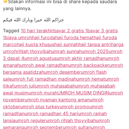
Silakan informasi ini bisa di share kepada saudara
yang lainnya.
جزاكم الله خيرا وبارك الله فيكم
Tagged
10 hari terakhir
bayar 2 gratis 1
bayar 3 gratis
1
biaya umroh
haji furoda
haji furoda hemat
haji furoda
marco
haji kuota khusus
haji sunnah
haji tanpa antri
harga
umroh
rihlah thoyyibah
umrah sunnah
umroh 2025
umroh
3 dapat 4
umroh agustus
umroh akhir ramadhan
umroh
amanah
umroh awal ramadhan
umroh backpacker
umroh
bersama asatidzah
umroh desember
umroh flash
sale
umroh full ramadhan madinah
umroh hemat
umroh
itikaf
umroh juli
umroh muhasabah
umroh muhasabah
awal musim
umroh murah
UMROH MUSIM DINGIN
umroh
november
umroh nyaman kantong aman
umroh
oktober
umroh plus turkey
umroh promo
umroh
ramadhan
umroh ramadhan 45 hari
umroh ramah
lansia
umroh reguler
umroh rihlah thoyyibah
umroh
semarang
umroh september
umroh sultan
umroh