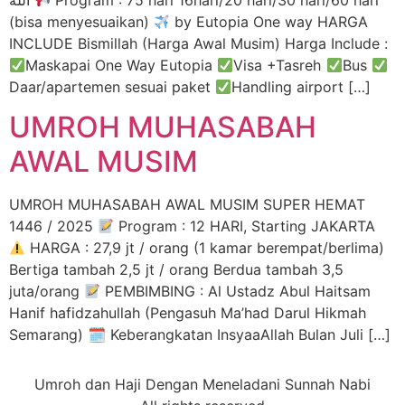
الله
Program : 75 hari 16hari/20 hari/30 hari/60 hari
(bisa menyesuaikan)
by Eutopia One way HARGA
INCLUDE Bismillah (Harga Awal Musim) Harga Include :
Maskapai One Way Eutopia
Visa +Tasreh
Bus
Daar/apartemen sesuai paket
Handling airport […]
UMROH MUHASABAH
AWAL MUSIM
UMROH MUHASABAH AWAL MUSIM SUPER HEMAT
1446 / 2025
Program : 12 HARI, Starting JAKARTA
HARGA : 27,9 jt / orang (1 kamar berempat/berlima)
Bertiga tambah 2,5 jt / orang Berdua tambah 3,5
juta/orang
PEMBIMBING : Al Ustadz Abul Haitsam
Hanif hafidzahullah (Pengasuh Ma’had Darul Hikmah
Semarang) 🗓 Keberangkatan InsyaaAllah Bulan Juli […]
Umroh dan Haji Dengan Meneladani Sunnah Nabi