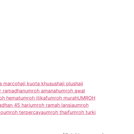
da marco
haji kuota khusus
haji plus
haji
r ramadhan
umroh amanah
umroh awal
oh hemat
umroh itikaf
umroh murah
UMROH
dhan 45 hari
umroh ramah lansia
umroh
mo
umroh terpercaya
umroh thaif
umroh turki