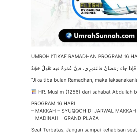
UMROH I’TIKAF RAMADHAN PROGRAM 16 HA
فَإِذا جاءَ رَمَضانُ فاعْتَمِرِي، فإنَّ عُمْرَةً فيه تَعْدِلُ حَجَّةً
“Jika tiba bulan Ramadhan, maka laksanakanl
HR. Muslim (1256) dari sahabat Abdullah b
PROGRAM 16 HARI
– MAKKAH – SYUQQOH DI JARWAL MAKKAH
– MADINAH – GRAND PLAZA
Seat Terbatas, Jangan sampai kehabisan seat