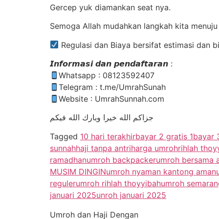
Gercep yuk diamankan seat nya.
Semoga Allah mudahkan langkah kita menuju
Regulasi dan Biaya bersifat estimasi dan
𝙄𝙣𝙛𝙤𝙧𝙢𝙖𝙨𝙞 𝙙𝙖𝙣 𝙥𝙚𝙣𝙙𝙖𝙛𝙩𝙖𝙧𝙖𝙣 :
Whatsapp : 08123592407
Telegram : t.me/UmrahSunah
Website : UmrahSunnah.com
جزاكم الله خيرا وبارك الله فيكم
Tagged
10 hari terakhir
bayar 2 gratis 1
bayar 3
sunnah
haji tanpa antri
harga umroh
rihlah thoy
ramadhan
umroh backpacker
umroh bersama a
MUSIM DINGIN
umroh nyaman kantong aman
reguler
umroh rihlah thoyyibah
umroh semaran
januari 2025
unroh januari 2025
Umroh dan Haji Dengan