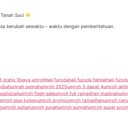
 Tanah Suci
 bisa berubah sewaktu – waktu dengan pemberitahuan.
 gratis 1
biaya umroh
haji furoda
haji furoda hemat
haji furo
yibah
umrah sunnah
umroh 2025
umroh 3 dapat 4
umroh akhi
satidzah
umroh flash sale
umroh full ramadhan madinah
umr
umroh plus turkey
umroh promo
umroh ramadhan
umroh rama
g
umroh sultan
umroh sunah
umroh sunnah
umroh super pro