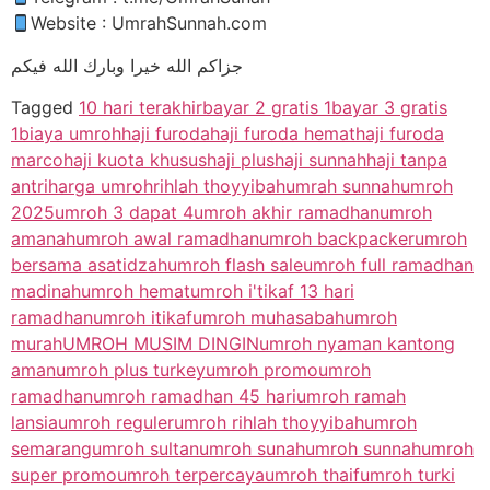
Website : UmrahSunnah.com
جزاكم الله خيرا وبارك الله فيكم
Tagged
10 hari terakhir
bayar 2 gratis 1
bayar 3 gratis
1
biaya umroh
haji furoda
haji furoda hemat
haji furoda
marco
haji kuota khusus
haji plus
haji sunnah
haji tanpa
antri
harga umroh
rihlah thoyyibah
umrah sunnah
umroh
2025
umroh 3 dapat 4
umroh akhir ramadhan
umroh
amanah
umroh awal ramadhan
umroh backpacker
umroh
bersama asatidzah
umroh flash sale
umroh full ramadhan
madinah
umroh hemat
umroh i'tikaf 13 hari
ramadhan
umroh itikaf
umroh muhasabah
umroh
murah
UMROH MUSIM DINGIN
umroh nyaman kantong
aman
umroh plus turkey
umroh promo
umroh
ramadhan
umroh ramadhan 45 hari
umroh ramah
lansia
umroh reguler
umroh rihlah thoyyibah
umroh
semarang
umroh sultan
umroh sunah
umroh sunnah
umroh
super promo
umroh terpercaya
umroh thaif
umroh turki