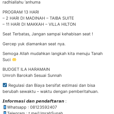
radhiallahu ‘anhuma
PROGRAM 13 HARI
– 2 HARI DI MADINAH – TAIBA SUITE
– 11 HARI DI MAKKAH – VILLA HILTON
Seat Terbatas, Jangan sampai kehabisan seat !
Gercep yuk diamankan seat nya.
Semoga Allah mudahkan langkah kita menuju Tanah
Suci
BUDGET ILA HARAMAIN
Umroh Barokah Sesuai Sunnah
Regulasi dan Biaya bersifat estimasi dan bisa
berubah sewaktu – waktu dengan pemberitahuan.
𝙄𝙣𝙛𝙤𝙧𝙢𝙖𝙨𝙞 𝙙𝙖𝙣 𝙥𝙚𝙣𝙙𝙖𝙛𝙩𝙖𝙧𝙖𝙣 :
Whatsapp : 08123592407
Telegram : t.me/UmrahSunah