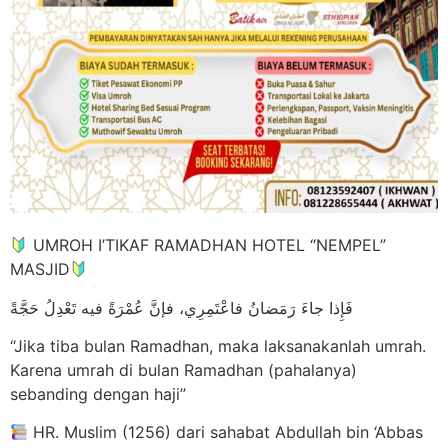
UMROH I’TIKAF RAMADHAN HOTEL “NEMPEL”
MASJID
فَإِذا جاءَ رَمَضانُ فاعْتَمِرِي، فإنَّ عُمْرَةً فيه تَعْدِلُ حَجَّةً
“Jika tiba bulan Ramadhan, maka laksanakanlah umrah.
Karena umrah di bulan Ramadhan (pahalanya)
sebanding dengan haji”
HR. Muslim (1256) dari sahabat Abdullah bin ‘Abbas