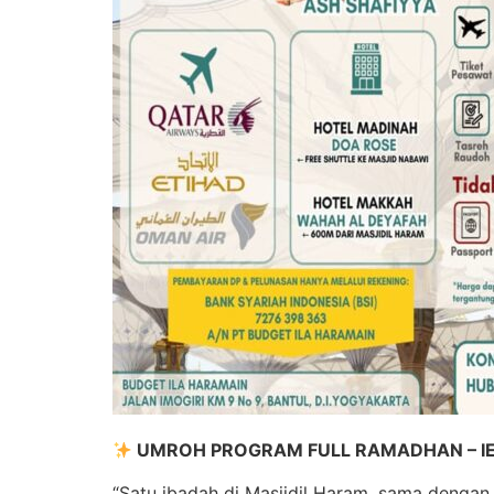
UMROH PROGRAM FULL RAMADHAN – IED
“Satu ibadah di Masjidil Haram, sama dengan 