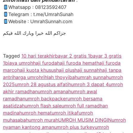
𝙄𝙣𝙛𝙤𝙧𝙢𝙖𝙨𝙞 𝙙𝙖𝙣 𝙥𝙚𝙣𝙙𝙖𝙛𝙩𝙖𝙧𝙖𝙣 :
Whatsapp : 08123592407
Telegram : t.me/UmrahSunah
Website : UmrahSunnah.com
جزاكم الله خيرا وبارك الله فيكم
Tagged
10 hari terakhir
bayar 2 gratis 1
bayar 3 gratis
1
biaya umroh
haji furoda
haji furoda hemat
haji furoda
marco
haji kuota khusus
haji plus
haji sunnah
haji tanpa
antri
harga umroh
rihlah thoyyibah
umrah sunnah
umroh
2025
umroh 28 agustus alfatih
umroh 3 dapat 4
umroh
akhir ramadhan
umroh amanah
umroh awal
ramadhan
umroh backpacker
umroh bersama
asatidzah
umroh flash sale
umroh full ramadhan
madinah
umroh hemat
umroh itikaf
umroh
muhasabah
umroh murah
UMROH MUSIM DINGIN
umroh
nyaman kantong aman
umroh plus turkey
umroh