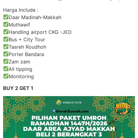
Harga Include :
Daar Madinah-Makkah
Muthawif
Handling airport CKG -JED
Bus + City Tour
Tasreh Roudhoh
Porter Bandara
Zam zam
All tipping
Monitoring
BUY 2 GET 1