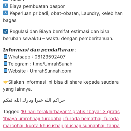
Biaya pembuatan paspor
Keperluan pribadi, obat-obatan, Laundry, kelebihan
bagasi
Regulasi dan Biaya bersifat estimasi dan bisa
berubah sewaktu – waktu dengan pemberitahuan.
𝙄𝙣𝙛𝙤𝙧𝙢𝙖𝙨𝙞 𝙙𝙖𝙣 𝙥𝙚𝙣𝙙𝙖𝙛𝙩𝙖𝙧𝙖𝙣 :
Whatsapp : 08123592407
Telegram : t.me/UmrahSunah
Website : UmrahSunnah.com
Silakan informasi ini bisa di share kepada saudara
yang lainnya.
جزاكم الله خيرا وبارك الله فيكم
Tagged
10 hari terakhir
bayar 2 gratis 1
bayar 3 gratis
1
biaya umroh
haji furoda
haji furoda hemat
haji furoda
marco
haji kuota khusus
haji plus
haji sunnah
haji tanpa