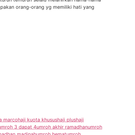
upakan orang-orang yg memiliki hati yang
da marco
haji kuota khusus
haji plus
haji
umroh 3 dapat 4
umroh akhir ramadhan
umroh
amadhan madinah
umroh hemat
umroh