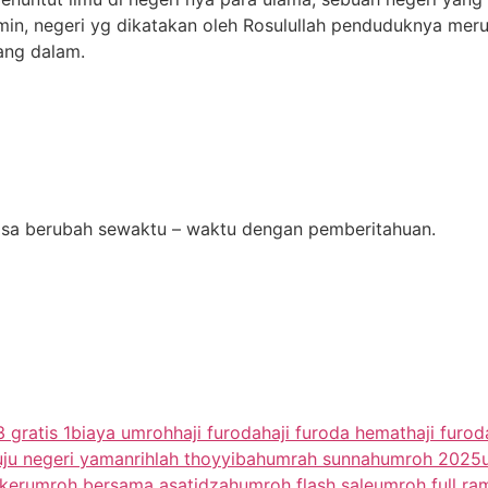
in, negeri yg dikatakan oleh Rosulullah penduduknya mer
ang dalam.
 bisa berubah sewaktu – waktu dengan pemberitahuan.
 gratis 1
biaya umroh
haji furoda
haji furoda hemat
haji furo
uju negeri yaman
rihlah thoyyibah
umrah sunnah
umroh 2025
ker
umroh bersama asatidzah
umroh flash sale
umroh full r