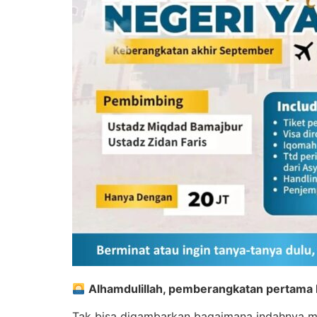
Alhamdulillah, pemberangkatan pertama R
Tak bisa digambarkan bagaimana indahnya me