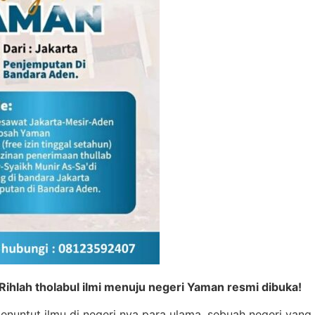
ihlah tholabul ilmi menuju negeri Yaman resmi dibuka!
nuntut ilmu di negeri nya para ulama, sebuah negeri yang