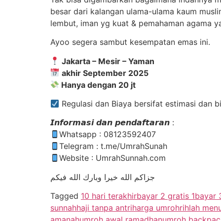
besar dari kalangan ulama-ulama kaum muslim
lembut, iman yg kuat & pemahaman agama y
Ayoo segera sambut kesempatan emas ini.
Jakarta – Mesir – Yaman
akhir September 2025
Hanya dengan 20 jt
Regulasi dan Biaya bersifat estimasi dan
𝙄𝙣𝙛𝙤𝙧𝙢𝙖𝙨𝙞 𝙙𝙖𝙣 𝙥𝙚𝙣𝙙𝙖𝙛𝙩𝙖𝙧𝙖𝙣 :
Whatsapp : 08123592407
Telegram : t.me/UmrahSunah
Website : UmrahSunnah.com
جزاكم الله خيرا وبارك الله فيكم
Tagged
10 hari terakhir
bayar 2 gratis 1
bayar 3
sunnah
haji tanpa antri
harga umroh
rihlah men
amanah
umroh awal ramadhan
umroh backpac