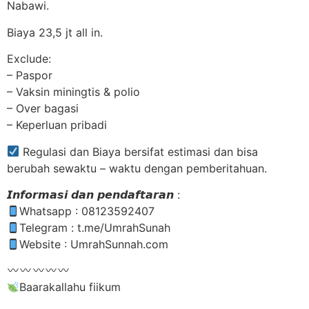
Nabawi.
Biaya 23,5 jt all in.
Exclude:
– Paspor
– Vaksin miningtis & polio
– Over bagasi
– Keperluan pribadi
Regulasi dan Biaya bersifat estimasi dan bisa
berubah sewaktu – waktu dengan pemberitahuan.
𝙄𝙣𝙛𝙤𝙧𝙢𝙖𝙨𝙞 𝙙𝙖𝙣 𝙥𝙚𝙣𝙙𝙖𝙛𝙩𝙖𝙧𝙖𝙣 :
Whatsapp : 08123592407
Telegram : t.me/UmrahSunah
Website : UmrahSunnah.com
Baarakallahu fiikum