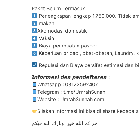
Paket Belum Termasuk :
Perlengkapan lengkap 1.750.000. Tidak am
makan
Akomodasi domestik
Vaksin
Biaya pembuatan paspor
Keperluan pribadi, obat-obatan, Laundry, 
Regulasi dan Biaya bersifat estimasi dan
𝙄𝙣𝙛𝙤𝙧𝙢𝙖𝙨𝙞 𝙙𝙖𝙣 𝙥𝙚𝙣𝙙𝙖𝙛𝙩𝙖𝙧𝙖𝙣 :
Whatsapp : 08123592407
Telegram : t.me/UmrahSunah
Website : UmrahSunnah.com
Silakan informasi ini bisa di share kepada 
جزاكم الله خيرا وبارك الله فيكم