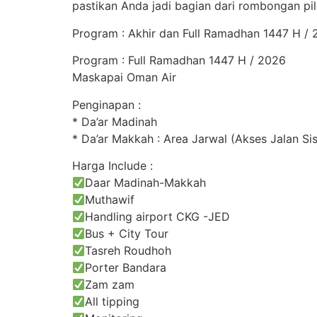
pastikan Anda jadi bagian dari rombongan pili
Program : Akhir dan Full Ramadhan 1447 H /
Program : Full Ramadhan 1447 H / 2026
Maskapai Oman Air
Penginapan :
* Da’ar Madinah
* Da’ar Makkah : Area Jarwal (Akses Jalan S
Harga Include :
Daar Madinah-Makkah
Muthawif
Handling airport CKG -JED
Bus + City Tour
Tasreh Roudhoh
Porter Bandara
Zam zam
All tipping