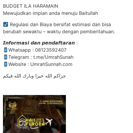
BUDGET ILA HARAMAIN
Mewujudkan impian anda menuju Baitullah
Regulasi dan Biaya bersifat estimasi dan bisa
berubah sewaktu – waktu dengan pemberitahuan.
𝙄𝙣𝙛𝙤𝙧𝙢𝙖𝙨𝙞 𝙙𝙖𝙣 𝙥𝙚𝙣𝙙𝙖𝙛𝙩𝙖𝙧𝙖𝙣 :
Whatsapp : 08123592407
Telegram : t.me/UmrahSunah
Website : UmrahSunnah.com
جزاكم الله خيرا وبارك الله فيكم