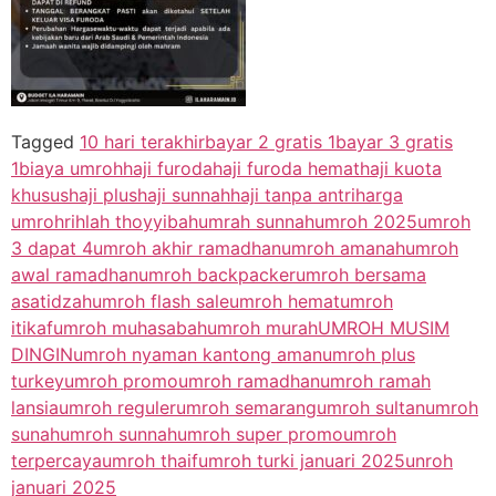
Tagged
10 hari terakhir
bayar 2 gratis 1
bayar 3 gratis
1
biaya umroh
haji furoda
haji furoda hemat
haji kuota
khusus
haji plus
haji sunnah
haji tanpa antri
harga
umroh
rihlah thoyyibah
umrah sunnah
umroh 2025
umroh
3 dapat 4
umroh akhir ramadhan
umroh amanah
umroh
awal ramadhan
umroh backpacker
umroh bersama
asatidzah
umroh flash sale
umroh hemat
umroh
itikaf
umroh muhasabah
umroh murah
UMROH MUSIM
DINGIN
umroh nyaman kantong aman
umroh plus
turkey
umroh promo
umroh ramadhan
umroh ramah
lansia
umroh reguler
umroh semarang
umroh sultan
umroh
sunah
umroh sunnah
umroh super promo
umroh
terpercaya
umroh thaif
umroh turki januari 2025
unroh
januari 2025