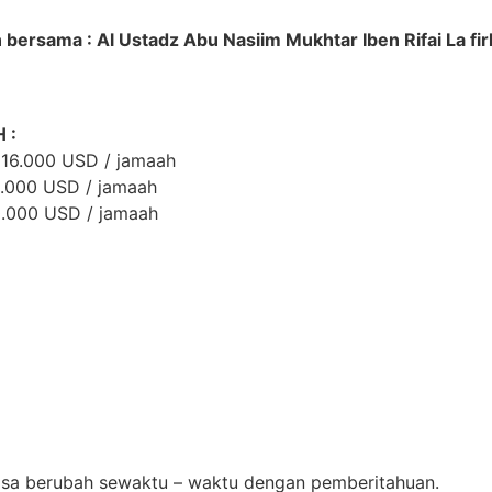
 b
ersama : Al Ustadz Abu Nasiim Mukhtar Iben Rifai La fir
 :
 16.000 USD / jamaah
8.000 USD / jamaah
0.000 USD / jamaah
 bisa berubah sewaktu – waktu dengan pemberitahuan.