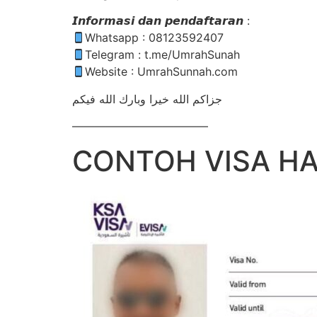
𝙄𝙣𝙛𝙤𝙧𝙢𝙖𝙨𝙞 𝙙𝙖𝙣 𝙥𝙚𝙣𝙙𝙖𝙛𝙩𝙖𝙧𝙖𝙣 :
Whatsapp : 08123592407
Telegram : t.me/UmrahSunah
Website : UmrahSunnah.com
جزاكم الله خيرا وبارك الله فيكم
————————————
CONTOH VISA HA