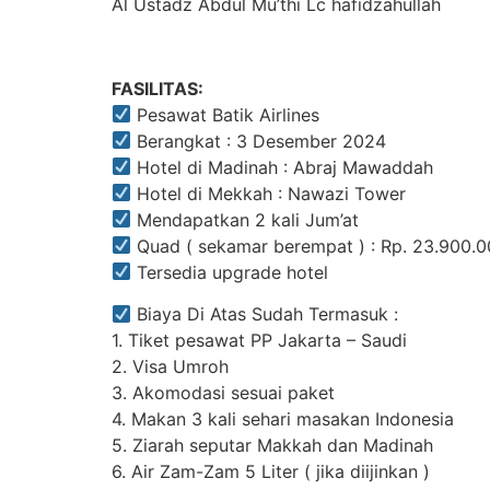
Al Ustadz Abdul Mu’thi Lc hafidzahullah
FASILITAS:
Pesawat Batik Airlines
Berangkat : 3 Desember 2024
Hotel di Madinah : Abraj Mawaddah
Hotel di Mekkah : Nawazi Tower
Mendapatkan 2 kali Jum’at
Quad ( sekamar berempat ) : Rp. 23.900.0
Tersedia upgrade hotel
Biaya Di Atas Sudah Termasuk :
1. Tiket pesawat PP Jakarta – Saudi
2. Visa Umroh
3. Akomodasi sesuai paket
4. Makan 3 kali sehari masakan Indonesia
5. Ziarah seputar Makkah dan Madinah
6. Air Zam-Zam 5 Liter ( jika diijinkan )