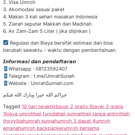
2. Visa Umroh
3. Akomodasi sesuai paket
4. Makan 3 kali sehari masakan Indonesia
5. Ziarah seputar Makkah dan Madinah
6. Air Zam-Zam 5 Liter ( jika diijinkan )
Regulasi dan Biaya bersifat estimasi dan bisa
berubah sewaktu – waktu dengan pemberitahuan.
𝙄𝙣𝙛𝙤𝙧𝙢𝙖𝙨𝙞 𝙙𝙖𝙣 𝙥𝙚𝙣𝙙𝙖𝙛𝙩𝙖𝙧𝙖𝙣 :
Whatsapp : 08123592407
Telegram : t.me/UmrahSunah
Website : UmrahSunnah.com
جزاكم الله خيرا وبارك الله فيكم
Tagged
10 hari terakhir
bayar 2 gratis 1
bayar 3 gratis
1
biaya umroh
haji furoda
haji sunnah
haji tanpa antri
rihlah
thoyyibah
umrah sunnah
umroh 3 dapat 4
umroh
amanah
umroh backpacker
umroh bersama