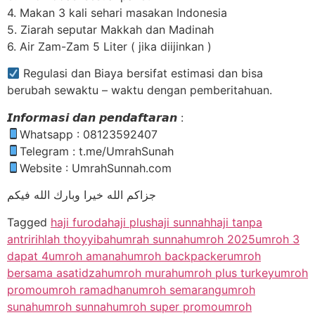
4. Makan 3 kali sehari masakan Indonesia
5. Ziarah seputar Makkah dan Madinah
6. Air Zam-Zam 5 Liter ( jika diijinkan )
Regulasi dan Biaya bersifat estimasi dan bisa
berubah sewaktu – waktu dengan pemberitahuan.
𝙄𝙣𝙛𝙤𝙧𝙢𝙖𝙨𝙞 𝙙𝙖𝙣 𝙥𝙚𝙣𝙙𝙖𝙛𝙩𝙖𝙧𝙖𝙣 :
Whatsapp : 08123592407
Telegram : t.me/UmrahSunah
Website : UmrahSunnah.com
جزاكم الله خيرا وبارك الله فيكم
Tagged
haji furoda
haji plus
haji sunnah
haji tanpa
antri
rihlah thoyyibah
umrah sunnah
umroh 2025
umroh 3
dapat 4
umroh amanah
umroh backpacker
umroh
bersama asatidzah
umroh murah
umroh plus turkey
umroh
promo
umroh ramadhan
umroh semarang
umroh
sunah
umroh sunnah
umroh super promo
umroh