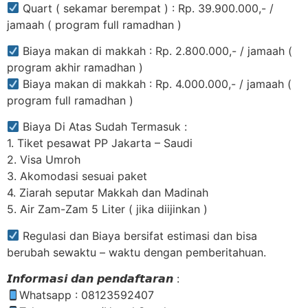
Quart ( sekamar berempat ) : Rp. 39.900.000,- /
jamaah ( program full ramadhan )
Biaya makan di makkah : Rp. 2.800.000,- / jamaah (
program akhir ramadhan )
Biaya makan di makkah : Rp. 4.000.000,- / jamaah (
program full ramadhan )
Biaya Di Atas Sudah Termasuk :
1. Tiket pesawat PP Jakarta – Saudi
2. Visa Umroh
3. Akomodasi sesuai paket
4. Ziarah seputar Makkah dan Madinah
5. Air Zam-Zam 5 Liter ( jika diijinkan )
Regulasi dan Biaya bersifat estimasi dan bisa
berubah sewaktu – waktu dengan pemberitahuan.
𝙄𝙣𝙛𝙤𝙧𝙢𝙖𝙨𝙞 𝙙𝙖𝙣 𝙥𝙚𝙣𝙙𝙖𝙛𝙩𝙖𝙧𝙖𝙣 :
Whatsapp : 08123592407