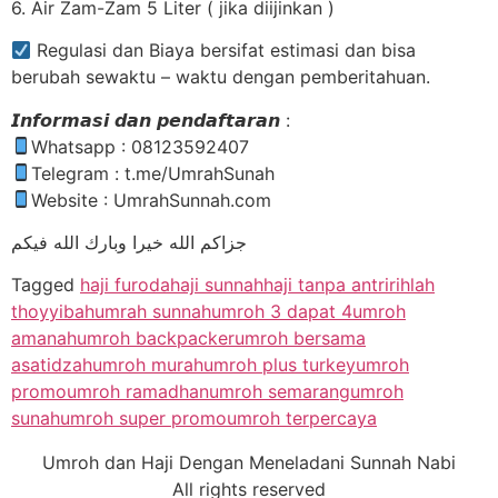
6. Air Zam-Zam 5 Liter ( jika diijinkan )
Regulasi dan Biaya bersifat estimasi dan bisa
berubah sewaktu – waktu dengan pemberitahuan.
𝙄𝙣𝙛𝙤𝙧𝙢𝙖𝙨𝙞 𝙙𝙖𝙣 𝙥𝙚𝙣𝙙𝙖𝙛𝙩𝙖𝙧𝙖𝙣 :
Whatsapp : 08123592407
Telegram : t.me/UmrahSunah
Website : UmrahSunnah.com
جزاكم الله خيرا وبارك الله فيكم
Tagged
haji furoda
haji sunnah
haji tanpa antri
rihlah
thoyyibah
umrah sunnah
umroh 3 dapat 4
umroh
amanah
umroh backpacker
umroh bersama
asatidzah
umroh murah
umroh plus turkey
umroh
promo
umroh ramadhan
umroh semarang
umroh
sunah
umroh super promo
umroh terpercaya
Umroh dan Haji Dengan Meneladani Sunnah Nabi
All rights reserved