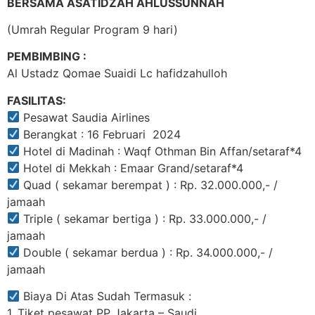
BERSAMA ASATIDZAH AHLUSSUNNAH
(Umrah Regular Program 9 hari)
PEMBIMBING :
Al Ustadz Qomae Suaidi Lc hafidzahulloh
FASILITAS:
Pesawat Saudia Airlines
Berangkat : 16 Februari 2024
Hotel di Madinah : Waqf Othman Bin Affan/setaraf*4
Hotel di Mekkah : Emaar Grand/setaraf*4
Quad ( sekamar berempat ) : Rp. 32.000.000,- /
jamaah
Triple ( sekamar bertiga ) : Rp. 33.000.000,- /
jamaah
Double ( sekamar berdua ) : Rp. 34.000.000,- /
jamaah
Biaya Di Atas Sudah Termasuk :
1. Tiket pesawat PP Jakarta – Saudi