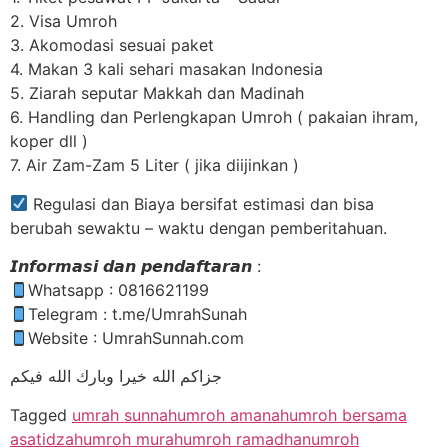
2. Visa Umroh
3. Akomodasi sesuai paket
4. Makan 3 kali sehari masakan Indonesia
5. Ziarah seputar Makkah dan Madinah
6. Handling dan Perlengkapan Umroh ( pakaian ihram,
koper dll )
7. Air Zam-Zam 5 Liter ( jika diijinkan )
Regulasi dan Biaya bersifat estimasi dan bisa
berubah sewaktu – waktu dengan pemberitahuan.
𝙄𝙣𝙛𝙤𝙧𝙢𝙖𝙨𝙞 𝙙𝙖𝙣 𝙥𝙚𝙣𝙙𝙖𝙛𝙩𝙖𝙧𝙖𝙣 :
Whatsapp : 0816621199
Telegram : t.me/UmrahSunah
Website : UmrahSunnah.com
جزاكم الله خيرا وبارك الله فيكم
Tagged
umrah sunnah
umroh amanah
umroh bersama
asatidzah
umroh murah
umroh ramadhan
umroh