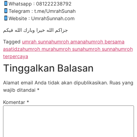
Whatsapp : 081222238792
Telegram : t.me/UmrahSunah
Website : UmrahSunnah.com
جزاكم الله خيرا وبارك الله فيكم
Tagged
umrah sunnah
umroh amanah
umroh bersama
asatidzah
umroh murah
umroh sunah
umroh sunnah
umroh
terpercaya
Tinggalkan Balasan
Alamat email Anda tidak akan dipublikasikan.
Ruas yang
wajib ditandai
*
Komentar
*