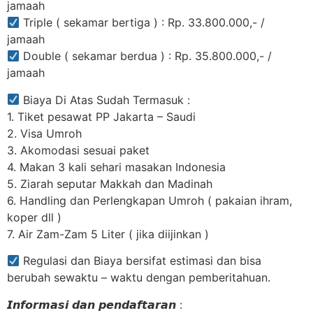
jamaah
Triple ( sekamar bertiga ) : Rp. 33.800.000,- /
jamaah
Double ( sekamar berdua ) : Rp. 35.800.000,- /
jamaah
Biaya Di Atas Sudah Termasuk :
1. Tiket pesawat PP Jakarta – Saudi
2. Visa Umroh
3. Akomodasi sesuai paket
4. Makan 3 kali sehari masakan Indonesia
5. Ziarah seputar Makkah dan Madinah
6. Handling dan Perlengkapan Umroh ( pakaian ihram,
koper dll )
7. Air Zam-Zam 5 Liter ( jika diijinkan )
Regulasi dan Biaya bersifat estimasi dan bisa
berubah sewaktu – waktu dengan pemberitahuan.
𝙄𝙣𝙛𝙤𝙧𝙢𝙖𝙨𝙞 𝙙𝙖𝙣 𝙥𝙚𝙣𝙙𝙖𝙛𝙩𝙖𝙧𝙖𝙣 :