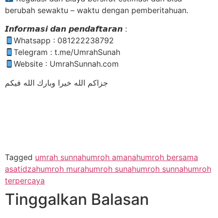
berubah sewaktu – waktu dengan pemberitahuan.
𝙄𝙣𝙛𝙤𝙧𝙢𝙖𝙨𝙞 𝙙𝙖𝙣 𝙥𝙚𝙣𝙙𝙖𝙛𝙩𝙖𝙧𝙖𝙣 :
Whatsapp : 081222238792
Telegram : t.me/UmrahSunah
Website : UmrahSunnah.com
جزاكم الله خيرا وبارك الله فيكم
Tagged
umrah sunnah
umroh amanah
umroh bersama
asatidzah
umroh murah
umroh sunah
umroh sunnah
umroh
terpercaya
Tinggalkan Balasan