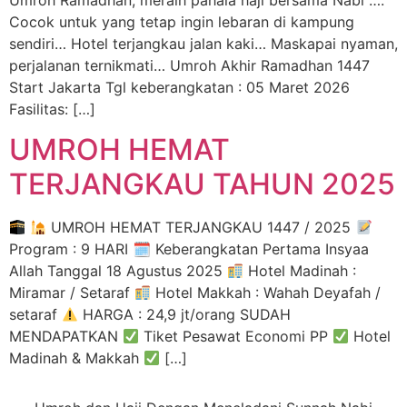
Umroh Ramadhan, meraih pahala haji bersama Nabi ….
Cocok untuk yang tetap ingin lebaran di kampung
sendiri… Hotel terjangkau jalan kaki… Maskapai nyaman,
perjalanan ternikmati… Umroh Akhir Ramadhan 1447
Start Jakarta Tgl keberangkatan : 05 Maret 2026
Fasilitas: […]
UMROH HEMAT
TERJANGKAU TAHUN 2025
UMROH HEMAT TERJANGKAU 1447 / 2025
Program : 9 HARI 🗓 Keberangkatan Pertama Insyaa
Allah Tanggal 18 Agustus 2025
Hotel Madinah :
Miramar / Setaraf
Hotel Makkah : Wahah Deyafah /
setaraf
HARGA : 24,9 jt/orang SUDAH
MENDAPATKAN
Tiket Pesawat Economi PP
Hotel
Madinah & Makkah
[…]