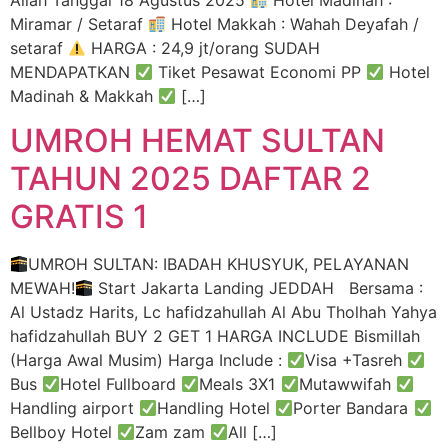
Allah Tanggal 18 Agustus 2025
Hotel Madinah :
Miramar / Setaraf
Hotel Makkah : Wahah Deyafah /
setaraf
HARGA : 24,9 jt/orang SUDAH
MENDAPATKAN
Tiket Pesawat Economi PP
Hotel
Madinah & Makkah
[…]
UMROH HEMAT SULTAN
TAHUN 2025 DAFTAR 2
GRATIS 1
UMROH SULTAN: IBADAH KHUSYUK, PELAYANAN
MEWAH!
Start Jakarta Landing JEDDAH Bersama :
Al Ustadz Harits, Lc hafidzahullah Al Abu Tholhah Yahya
hafidzahullah BUY 2 GET 1 HARGA INCLUDE Bismillah
(Harga Awal Musim) Harga Include :
Visa +Tasreh
Bus
Hotel Fullboard
Meals 3X1
Mutawwifah
Handling airport
Handling Hotel
Porter Bandara
Bellboy Hotel
Zam zam
All […]