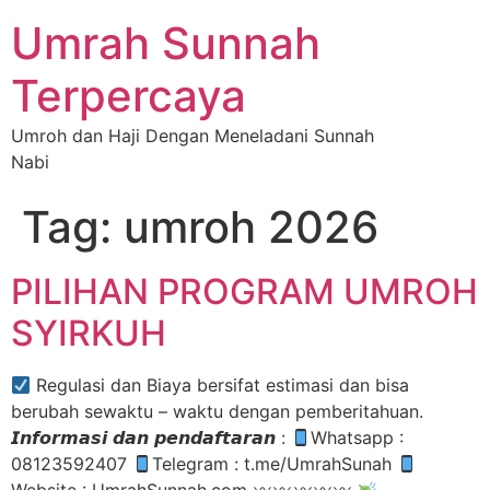
Umrah Sunnah
Terpercaya
Umroh dan Haji Dengan Meneladani Sunnah
Nabi
Tag:
umroh 2026
PILIHAN PROGRAM UMROH
SYIRKUH
Regulasi dan Biaya bersifat estimasi dan bisa
berubah sewaktu – waktu dengan pemberitahuan.
𝙄𝙣𝙛𝙤𝙧𝙢𝙖𝙨𝙞 𝙙𝙖𝙣 𝙥𝙚𝙣𝙙𝙖𝙛𝙩𝙖𝙧𝙖𝙣 :
Whatsapp :
08123592407
Telegram : t.me/UmrahSunah