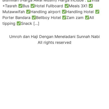
Bismillah (Harga Awal Musim) Harga Include :
Visa
+Tasreh
Bus
Hotel Fullboard
Meals 3X1
Mutawwifah
Handling airport
Handling Hotel
Porter Bandara
Bellboy Hotel
Zam zam
All
tipping
Snack […]
Umroh dan Haji Dengan Meneladani Sunnah Nabi
All rights reserved