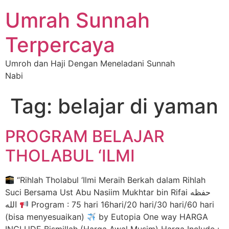
Umrah Sunnah
Terpercaya
Umroh dan Haji Dengan Meneladani Sunnah
Nabi
Tag:
belajar di yaman
PROGRAM BELAJAR
THOLABUL ‘ILMI
“Rihlah Tholabul ‘Ilmi Meraih Berkah dalam Rihlah
Suci Bersama Ust Abu Nasiim Mukhtar bin Rifai حفظه
الله
Program : 75 hari 16hari/20 hari/30 hari/60 hari
(bisa menyesuaikan)
by Eutopia One way HARGA