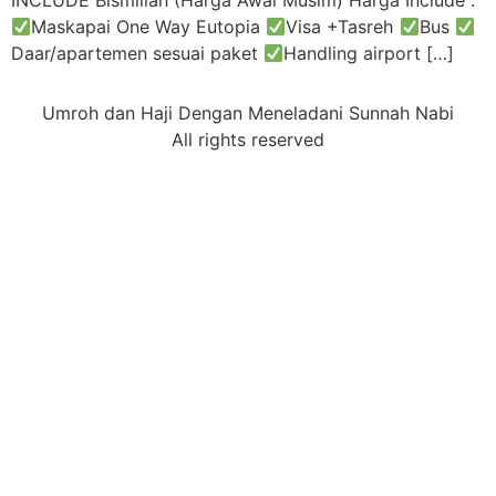
INCLUDE Bismillah (Harga Awal Musim) Harga Include :
Maskapai One Way Eutopia
Visa +Tasreh
Bus
Daar/apartemen sesuai paket
Handling airport […]
Umroh dan Haji Dengan Meneladani Sunnah Nabi
All rights reserved