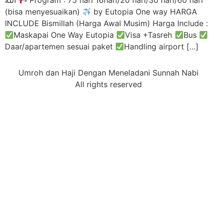
الله
Program : 75 hari 16hari/20 hari/30 hari/60 hari
(bisa menyesuaikan)
by Eutopia One way HARGA
INCLUDE Bismillah (Harga Awal Musim) Harga Include :
Maskapai One Way Eutopia
Visa +Tasreh
Bus
Daar/apartemen sesuai paket
Handling airport […]
Umroh dan Haji Dengan Meneladani Sunnah Nabi
All rights reserved